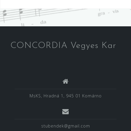
navigáció
CONCORDIA Vegyes Kar
MsKS, Hradná 1, 945 01 Komárno
stubendek@gmail.com