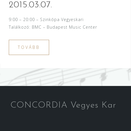
2015.03.07.
9:00 – 20:00 – Szinkópa Vegyeskari
Találkozó: BMC – Budapest Music Center
TOVÁBB
CONCORDIA Vegyes Kar