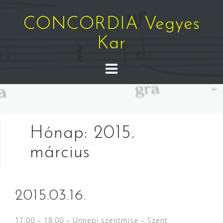
Skip
to
CONCORDIA Vegyes
content
Kar
Hónap:
2015.
március
2015.03.16.
17:00 – 18:00 – Ünnepi szentmise – Szent