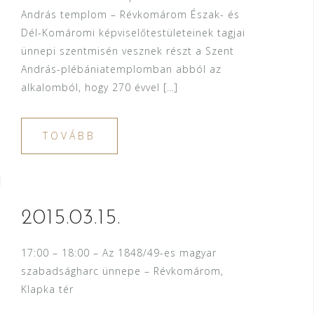
András templom – Révkomárom Észak- és
Dél-Komáromi képviselőtestületeinek tagjai
ünnepi szentmisén vesznek részt a Szent
András-plébániatemplomban abból az
alkalomból, hogy 270 évvel […]
TOVÁBB
2015.03.15.
17:00 – 18:00 – Az 1848/49-es magyar
szabadságharc ünnepe – Révkomárom,
Klapka tér