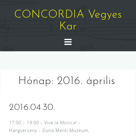
Skip
to
CONCORDIA Vegyes
content
Kar
Hónap:
2016. április
2016.04.30.
17:00 – 19:00 – Viva la Musica! –
Hangverseny – Duna Menti Múzeum,