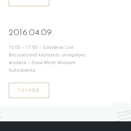
2016.04.09.
15:00 – 17:00 – Szlovákiai Civil
Becsületrend kitüntetés ünnepélyes
átadása – Duna Menti Múzeum
Kultúrpalota
TOVÁBB