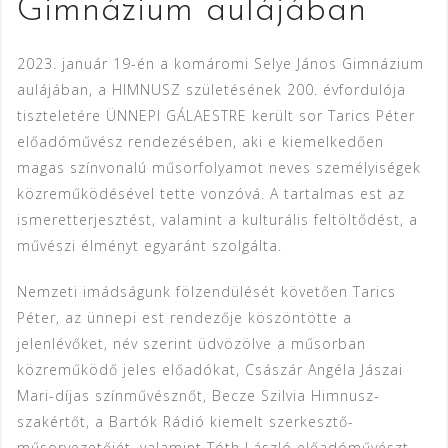
Gimnázium aulájában
2023. január 19-én a komáromi Selye János Gimnázium
aulájában, a HIMNUSZ születésének 200. évfordulója
tiszteletére ÜNNEPI GÁLAESTRE került sor Tarics Péter
előadóművész rendezésében, aki e kiemelkedően
magas színvonalú műsorfolyamot neves személyiségek
közreműködésével tette vonzóvá. A tartalmas est az
ismeretterjesztést, valamint a kulturális feltöltődést, a
művészi élményt egyaránt szolgálta.
Nemzeti imádságunk fölzendülését követően Tarics
Péter, az ünnepi est rendezője köszöntötte a
jelenlévőket, név szerint üdvözölve a műsorban
közreműködő jeles előadókat, Császár Angéla Jászai
Mari-díjas színművésznőt, Becze Szilvia Himnusz-
szakértőt, a Bartók Rádió kiemelt szerkesztő-
műsorvezetőjét, valamint Tóth László előadóművészt,