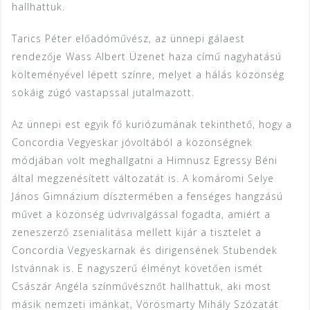
hallhattuk.
Tarics Péter előadóművész, az ünnepi gálaest
rendezője Wass Albert Üzenet haza című nagyhatású
költeményével lépett színre, melyet a hálás közönség
sokáig zúgó vastapssal jutalmazott.
Az ünnepi est egyik fő kuriózumának tekinthető, hogy a
Concordia Vegyeskar jóvoltából a közönségnek
módjában volt meghallgatni a Himnusz Egressy Béni
által megzenésített változatát is. A komáromi Selye
János Gimnázium dísztermében a fenséges hangzású
művet a közönség üdvrivalgással fogadta, amiért a
zeneszerző zsenialitása mellett kijár a tisztelet a
Concordia Vegyeskarnak és dirigensének Stubendek
Istvánnak is. E nagyszerű élményt követően ismét
Császár Angéla színművésznőt hallhattuk, aki most
másik nemzeti imánkat, Vörösmarty Mihály Szózatát