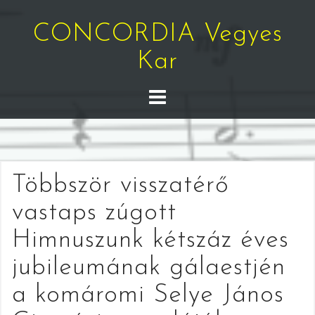
Skip
to
CONCORDIA Vegyes
content
Kar
Többször visszatérő
vastaps zúgott
Himnuszunk kétszáz éves
jubileumának gálaestjén
a komáromi Selye János