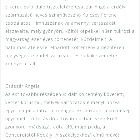
E kerek évforduló tiszteletére Császár Angéla erdélyi
származású neves színművésznő Kölcsey Ferenc
csodálatos Himnuszának valamennyi versszakát
elszavalta, mely gyönyörű költői képekkel hűen tükrözi a
magyarság ezer éves történetét, küzdelmeit. A
hatalmas átéléssel előadott költemény a nézőtéren
mélységes csendet varázsolt, és sokak szemébe
könnyet csalt.
Császár Angéla
Az est további részében is dalt költemény követett,
verset kórusmű, melyek változatos élményt hozva
egyetlen pillanatra sem engedték lankadni a közönség
figyelmét. Tóth László a továbbiakban Szép Ernő
gyönyörű Imádságát adta elő, majd pedig a
Concordiától Kodály „A székelyekhez” című művét