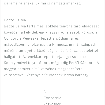
dallamaira énekeljük ma is nemzeti imánkat.
Becze Szilvia
Becze Szilvia tartalmas, sokféle tényt feltáró előadását
követően a Felvidék egyik legszínvonalasabb kórusa, a
Concordia Vegyeskar lépett a pódiumra, és
másodízben is fölzendült a Himnusz, immár színpadi
műként, amelyet a közönség ismét felállva, tisztelettel
hallgatott. Az énekkar repertoárja egy csodálatos
Kodály-művel folytatódott, mégpedig Petőfi Sándor – A
magyar nemzet című versének megzenésített
változatával. Vezényelt Stubendek István karnagy.
A
Concordia
Vegyeskar