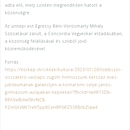
adta elő, mely szintén megrendítően hatott a
közönségre.
Az ünnepi est Egressy Béni-Vörösmarty Mihály
Szózatával zárult, a Concordia Vegyeskar előadásában,
a közönség felállásával és szívből jövő
közreműködésével.
Forrás:
https://korkep.sk/cikkek/kultura/2023/01/20/tobbszor-
visszatero-vastaps-zugott-himnuszunk-ketszaz-eves-
jubileumanak-galaestjen-a-komaromi-selye-janos-
gimnazium-aulajaban-kepekkel/?fbclid=IwAR15Db-
RRA3wBvlwI0hrNC8-
PZmGtVMt7rehTpp8CeHRP6RZ5SRBrbZlaw4