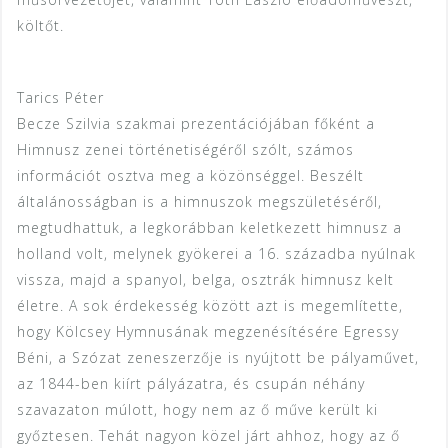
költőt.
Tarics Péter
Becze Szilvia szakmai prezentációjában főként a
Himnusz zenei történetiségéről szólt, számos
információt osztva meg a közönséggel. Beszélt
általánosságban is a himnuszok megszületéséről,
megtudhattuk, a legkorábban keletkezett himnusz a
holland volt, melynek gyökerei a 16. századba nyúlnak
vissza, majd a spanyol, belga, osztrák himnusz kelt
életre. A sok érdekesség között azt is megemlítette,
hogy Kölcsey Hymnusának megzenésítésére Egressy
Béni, a Szózat zeneszerzője is nyújtott be pályaművet,
az 1844-ben kiírt pályázatra, és csupán néhány
szavazaton múlott, hogy nem az ő műve került ki
győztesen. Tehát nagyon közel járt ahhoz, hogy az ő