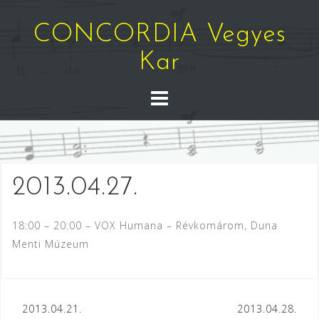
Skip
to
CONCORDIA Vegyes
content
Kar
2013.04.27.
18:00 – 20:00 – VOX Humana – Révkomárom, Duna
Menti Múzeum
Bejegyzés
2013.04.21.
2013.04.28.