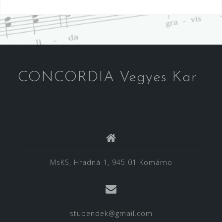
navigáció
CONCORDIA Vegyes Kar
MsKS, Hradná 1, 945 01 Komárno
stubendek@gmail.com