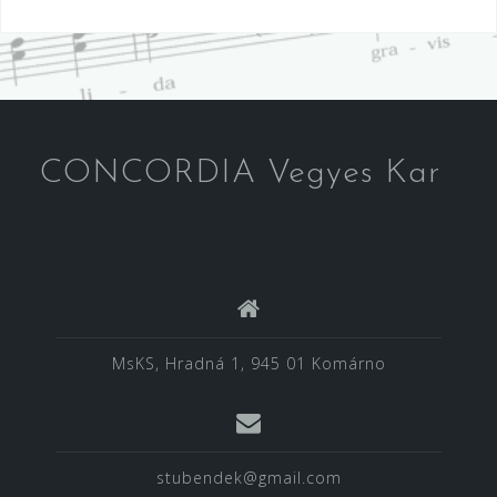
navigáció
CONCORDIA Vegyes Kar
MsKS, Hradná 1, 945 01 Komárno
stubendek@gmail.com