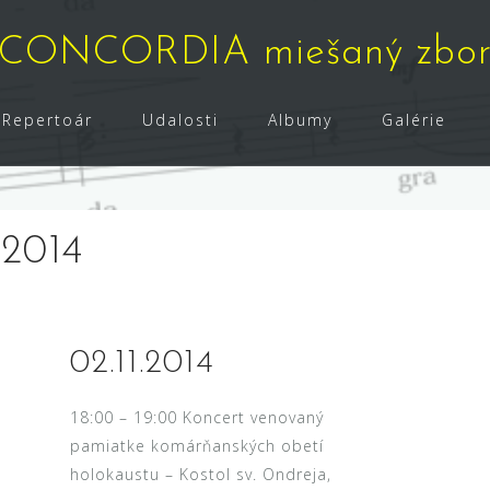
CONCORDIA miešaný zbo
Repertoár
Udalosti
Albumy
Galérie
 2014
02.11.2014
18:00 – 19:00 Koncert venovaný
pamiatke komárňanských obetí
holokaustu – Kostol sv. Ondreja,