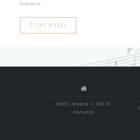
Komárno
ČÍTAŤ ĎALEJ
MsKS, Hradná 1, 945 01
s
Komárno