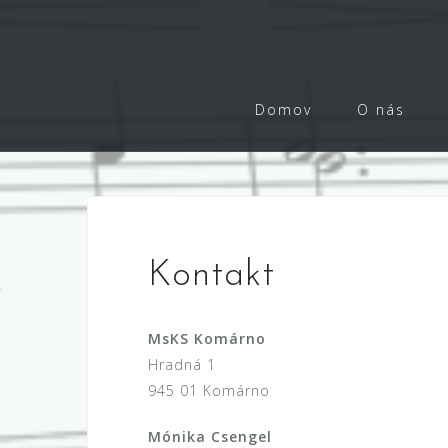
Skip
to
content
Domov
O nás
Kontakt
MsKS Komárno
Hradná 1
945 01 Komárno
Mónika Csengel