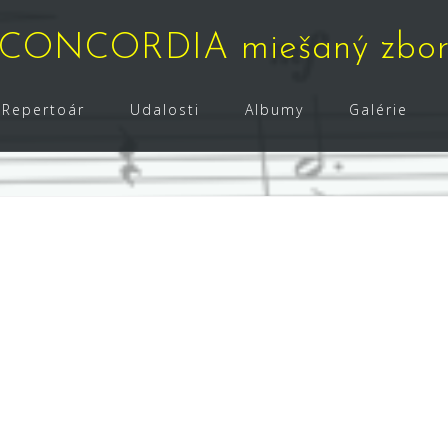
CONCORDIA miešaný zbo
Repertoár
Udalosti
Albumy
Galérie