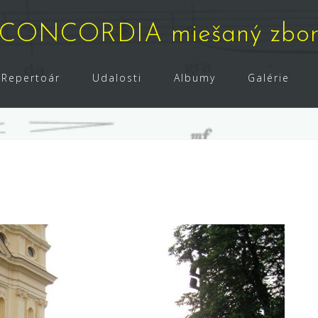
CONCORDIA miešaný zbo
Repertoár
Udalosti
Albumy
Galérie