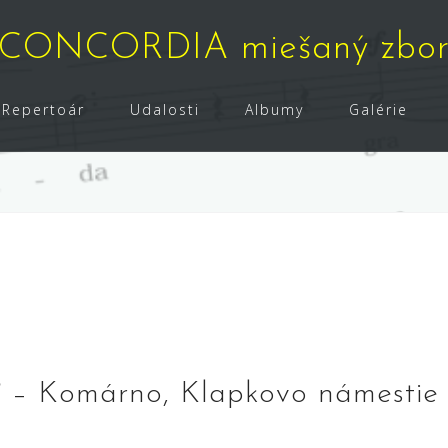
CONCORDIA miešaný zbo
Repertoár
Udalosti
Albumy
Galérie
ť – Komárno, Klapkovo námestie