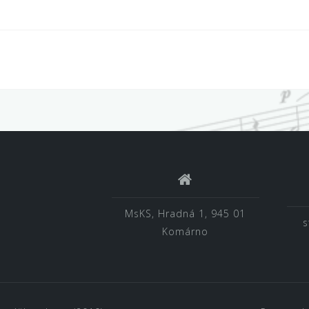
MsKS, Hradná 1, 945 01
s
Komárno